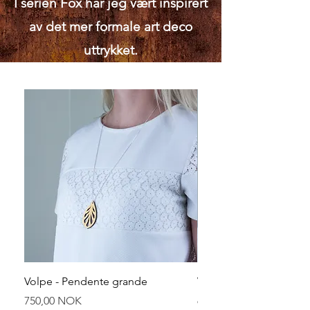
I serien Fox har jeg vært inspirert
av det mer formale art deco
uttrykket.
Volpe - Pendente grande
Volpe - Pendente picc
Prezzo
Prezzo
750,00 NOK
650,00 NOK