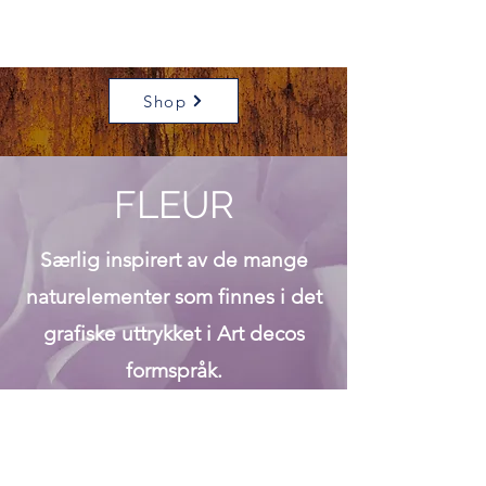
Shop
FLEUR
Særlig inspirert av de mange
naturelementer som finnes i det
grafiske uttrykket i Art decos
formspråk.