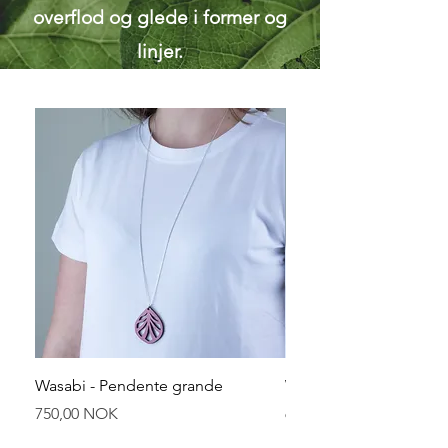
overflod og glede i former og
linjer.
Wasabi - Pendente grande
Wasabi - Pendente pic
Prezzo
Prezzo
750,00 NOK
650,00 NOK