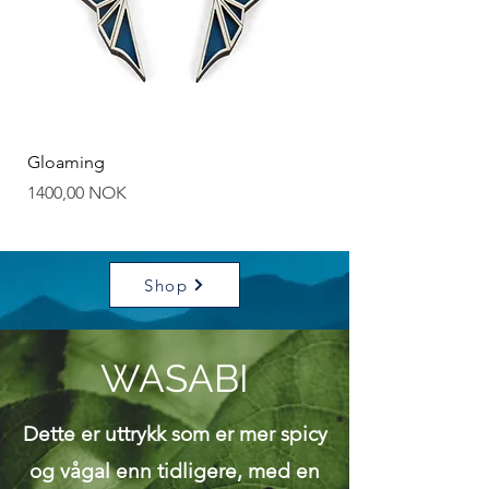
Gloaming
Blåtimen #1
Prezzo
Prezzo
1400,00 NOK
1800,00 NOK
Shop
WASABI
Dette er uttrykk som er mer spicy
og vågal enn tidligere, med en