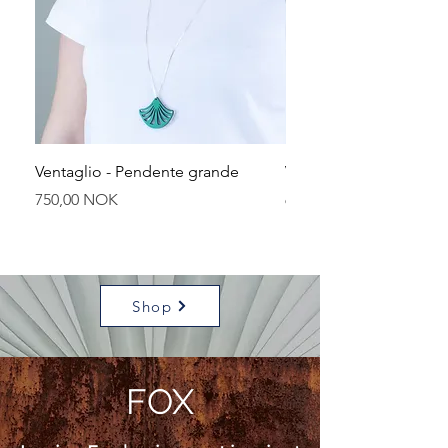
Ventaglio - Pendente grande
Ventaglio - Pendente p
Prezzo
Prezzo
750,00 NOK
650,00 NOK
Shop
FOX