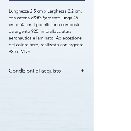
Lunghezza 2,5 cm x Larghezza 2,2 cm,
con catena d&#39;argento lunga 45
cm o 50 cm. I gioielli sono composti
da argento 925, impiallacciatura
aeronautica e laminato. Ad eccezione
del colore nero, realizzato con argento
925 e MDF.
Condizioni di acquisto
2 anni di garanzia
Tempi di consegna 3-7 giorni
lavorativi con Posten
Diritto di cambio di 30 giorni
Clicca qui per maggiori informazioni