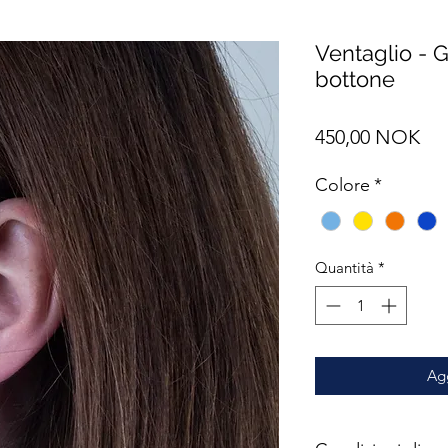
Ventaglio - G
bottone
Pre
450,00 NOK
Colore
*
Quantità
*
Agg