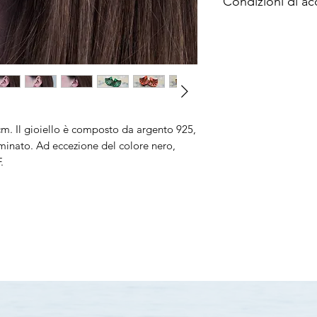
Condizioni di ac
2 anni di garanzi
Tempi di consegn
Diritto di cambio
Clicca qui per magg
m. Il gioiello è composto da argento 925,
aminato. Ad eccezione del colore nero,
.