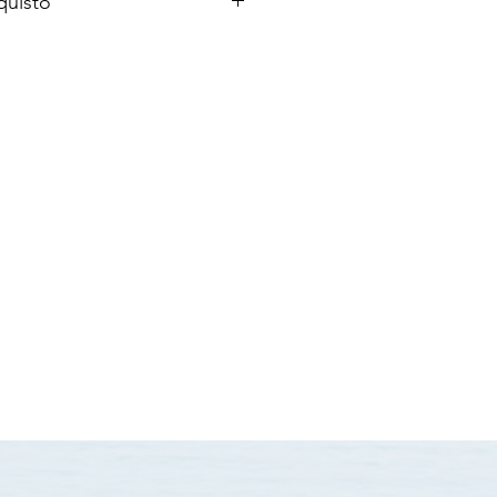
quisto
a
a 3-7 giorni lavorativi con Posten
 di 30 giorni
iori informazioni