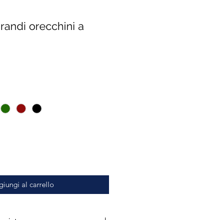
randi orecchini a
zzo
iungi al carrello