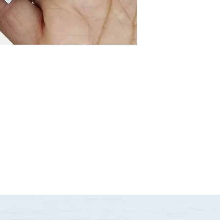
Klikk her for mer in
Ørepynt (et par) – 6
Brosje (1stk) – 350,-
Materiale Laminat, f
Teknikk: Laserkutte
Størrelse: H:5cm x 