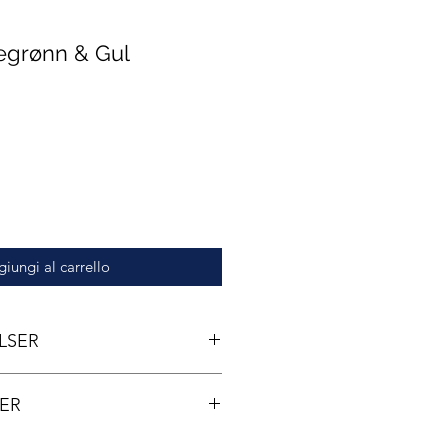
egrønn & Gul
zzo
iungi al carrello
LSER
ER
everingstid med Posten
tt