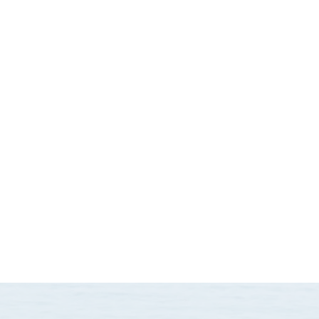
formasjon
50,-
lyfinér og 925 sølv
t og håndlaget
D:0,4cm x B:2,5cm