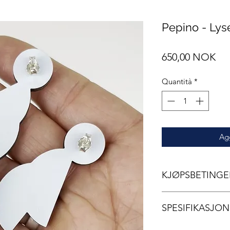
Pepino - Lys
Pre
650,00 NOK
Quantità
*
Agg
KJØPSBETINGE
2 års garanti
SPESIFIKASJON
3-7 virkedager l
30 dagers byttere
Pris: