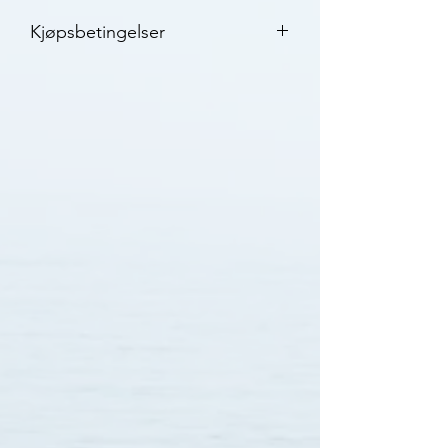
Kjøpsbetingelser
2 års garanti
3-7 virkedager leveringstid med
Posten
30 dagers bytterett
Klikk her for mer informasjon