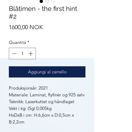
Blåtimen - the first hint
#2
Prezzo
1600,00 NOK
Quantità
*
Aggiungi al carrello
Produksjonsår: 2021
Materiale: Laminat, flyfinér og 925 sølv
Teknikk: Laserkuttet og håndlaget
Vekt i kg: (5g) 0,005kg
HxDxB i cm: H:6,6cm x D:0,5cm x
B:2,2cm